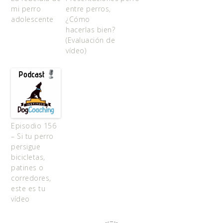
mi perro
entre perros,
adolescente
¿Cómo
hacerlas bien?
(Evaluación de
vídeo)
Episodio 156
– Si tu perro
persigue
bicicletas,
patines o
corredores,
este es tu
vídeo