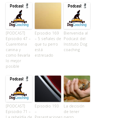
[PODCAST]
Episodio 169
Bienvenida al
Episodio 47 –
– 5 señales de
Podcast del
Cuarentena
que tu perro
Instituto Dog
canina y
está
coaching
como llevarla
estresado
lo mejor
posible
[PODCAST]
Episodio 193
La decisión
Episodio 71 –
–
de tener
La rebeldía de
Presentaciones
perro