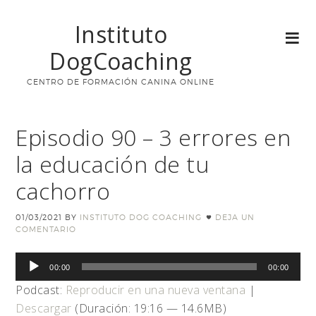
Instituto
DogCoaching
CENTRO DE FORMACIÓN CANINA ONLINE
Episodio 90 – 3 errores en
la educación de tu
cachorro
01/03/2021
BY
INSTITUTO DOG COACHING
DEJA UN
COMENTARIO
Reproductor
00:00
00:00
de
Podcast:
Reproducir en una nueva ventana
|
audio
Descargar
(Duración: 19:16 — 14.6MB)