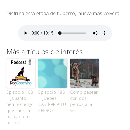
Disfruta esta etapa de tu perro, ¡nunca más volverá!
Más artículos de interés
Episodio 108
Episodio 188
Cómo pasear
– ¿Cuánto
– ¿Debes
con dos
tiempo tengo
CASTRAR A TU
perros a la
que sacar a
PERRO?
vez
pasear a mi
perro?