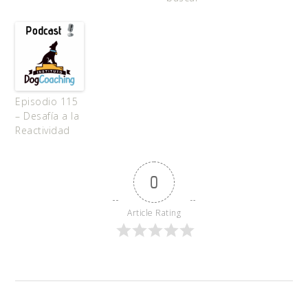
Episodio 115
– Desafía a la
Reactividad
0
Article Rating