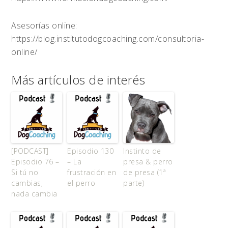
Asesorías online:
https://blog.institutodogcoaching.com/consultoria-
online/
Más artículos de interés
[PODCAST]
Episodio 130
Instinto de
Episodio 76 –
– La
presa & perro
Si tú no
frustración en
de presa (1ª
cambias,
el perro
parte)
nada cambia