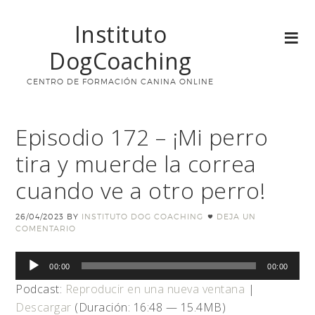
Instituto
DogCoaching
CENTRO DE FORMACIÓN CANINA ONLINE
Episodio 172 – ¡Mi perro
tira y muerde la correa
cuando ve a otro perro!
26/04/2023
BY
INSTITUTO DOG COACHING
DEJA UN
COMENTARIO
Reproductor
00:00
00:00
de
Podcast:
Reproducir en una nueva ventana
|
audio
Descargar
(Duración: 16:48 — 15.4MB)