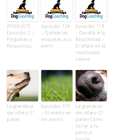
[PODCAST]
Episodio 124
Episodio 119
Episodio 2 –
– Quítale las
– Desafía a la
Preguntas y
etiquetas a tu
Reactividad –
Respuestas
perro
El olfato en la
reactividad
canina
La grandeza
Episodio 179
La grandeza
del olfato (1º
– El miedo en
del olfato (2º
parte)
los perros
parte) Cómo
iniciar a tu
perro a
buscar