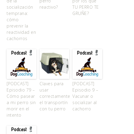
de la
perro
por los que
socialización
reactivo?
TU PERRO TE
temprana:
GRUÑE?
cómo
prevenir la
reactividad en
cachorros
[PODCAST]
Claves para
[PODCAST]
Episodio 79 –
usar
Episodio 9 –
Cómo pasear
correctamente
Vacunar o
a mi perro sin
el transportín
socializar al
morir en el
con tu perro
cachorro
intento