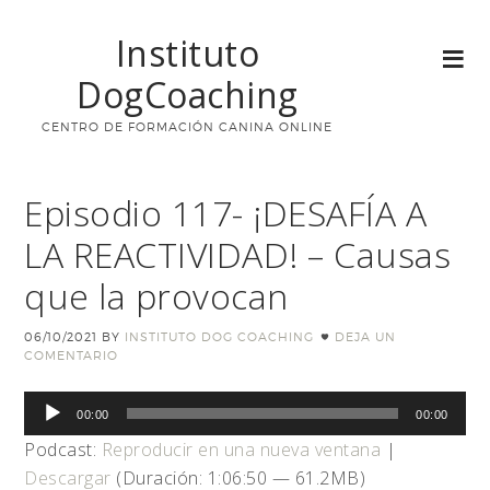
Instituto
DogCoaching
CENTRO DE FORMACIÓN CANINA ONLINE
Episodio 117- ¡DESAFÍA A
LA REACTIVIDAD! – Causas
que la provocan
06/10/2021
BY
INSTITUTO DOG COACHING
DEJA UN
COMENTARIO
Reproductor
00:00
00:00
de
Podcast:
Reproducir en una nueva ventana
|
audio
Descargar
(Duración: 1:06:50 — 61.2MB)