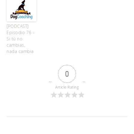
[PODCAST]
Episodio 76 –
Si tú no
cambias,
nada cambia
0
Article Rating