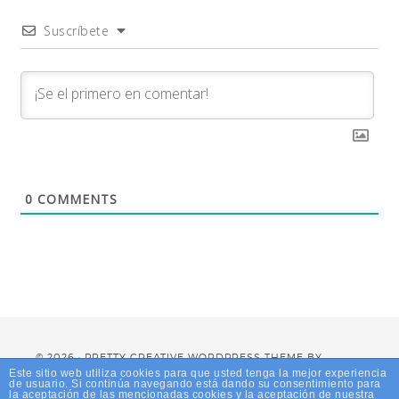
Suscríbete
0
COMMENTS
© 2026 · PRETTY CREATIVE WORDPRESS THEME BY,
PRETTY DARN CUTE DESIGN
Este sitio web utiliza cookies para que usted tenga la mejor experiencia
de usuario. Si continúa navegando está dando su consentimiento para
la aceptación de las mencionadas cookies y la aceptación de nuestra