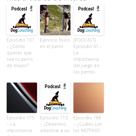
Episodio 137
Ejercicio físico
[PODCAST]
– ¿Cómo
en el perro
Episodio 61 –
quieres que
La
sea tu perro
importancia
de mayor?
del juego en
los perros
Episodio 175
Episodio 113
Episodio 186
– La
– ¿Debemos
– ¿Cuáles son
importancia
adiestrar a un
los MOTIVOS