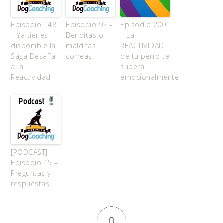
Episodio 148
Episodio 92 –
Episodio 200
– Ya tienes
Benditas o
– La
disponible la
malditas
REACTIVIDAD
Saga Desafía
correas
de tu perro te
a la
supera
Reactividad
emocionalmente
[PODCAST]
Episodio 15 –
Preguntas y
respuestas
0