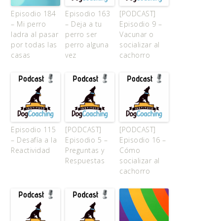
Episodio 184
Episodio 163
[PODCAST]
– Mi perro
– Deja a tu
Episodio 9 –
ladra al pasar
perro ser
Vacunar o
por todas las
perro alguna
socializar al
casas
vez
cachorro
Episodio 115
[PODCAST]
[PODCAST]
– Desafía a la
Episodio 5 –
Episodio 16 –
Reactividad
Preguntas y
Cómo
Respuestas
socializar al
cachorro