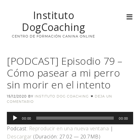
Instituto
DogCoaching
CENTRO DE FORMACIÓN CANINA ONLINE
[PODCAST] Episodio 79 –
Cómo pasear a mi perro
sin morir en el intento
15/12/2020
BY
INSTITUTO DOG COACHING
DEJA UN
COMENTARIO
Reproductor
00:00
00:00
de
Podcast:
Reproducir en una nueva ventana
|
audio
Descargar
(Duración: 27:02 — 20.7MB)