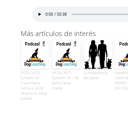
Más artículos de interés
[PODCAST]
[PODCAST]
La importancia
Episodi
Episodio 47 –
Episodio 35 – Mi
del paseo
Cómo de
Cuarentena
perro tiene
PERRO
canina y como
miedo
EN CAS
llevarla lo mejor
posible