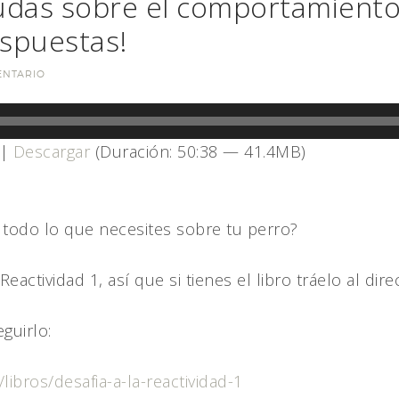
udas sobre el comportamiento 
espuestas!
ENTARIO
|
Descargar
(Duración: 50:38 — 41.4MB)
r todo lo que necesites sobre tu perro?
actividad 1, así que si tienes el libro tráelo al dire
guirlo:
libros/desafia-a-la-reactividad-1