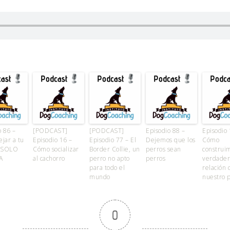
o 86 –
[PODCAST]
[PODCAST]
Episodio 88 –
Episodio 
jar a tu
Episodio 16 –
Episodio 77 – El
Dejemos que los
Cómo
 SOLO
Cómo socializar
Border Collie, un
perros sean
construi
A
al cachorro
perro no apto
perros
verdader
para todo el
relación 
mundo
nuestro 
0