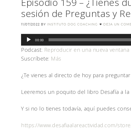
Episodio 159 – ¿Tienes d
sesión de Preguntas y R
11/07/2022
BY
INSTITUTO DOG COACHING
DEJA UN COM
Reproductor
00:00
de
Podcast:
Reproducir en una nueva ventana
audio
Suscríbete:
Más
¿Te vienes al directo de hoy para pregunta
Leeremos un poquito del libro Desafía a la Re
Y si no lo tienes todavía, aquí puedes conse
https://www.desafiaalareactividad.com/store/