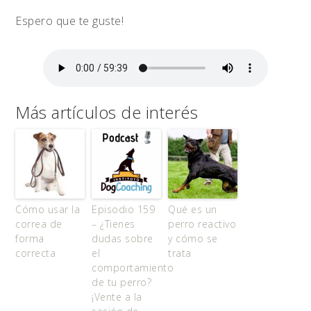
Espero que te guste!
Más artículos de interés
Cómo usar la
Episodio 159
Qué es un
correa de
– ¿Tienes
perro reactivo
forma
dudas sobre
y cómo se
correcta
el
trata
comportamiento
de tu perro?
¡Vente a la