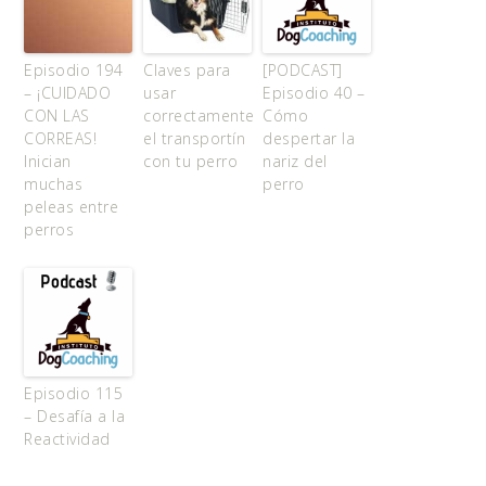
Episodio 194
Claves para
[PODCAST]
– ¡CUIDADO
usar
Episodio 40 –
CON LAS
correctamente
Cómo
CORREAS!
el transportín
despertar la
Inician
con tu perro
nariz del
muchas
perro
peleas entre
perros
Episodio 115
– Desafía a la
Reactividad