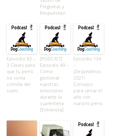
sesión de
Preguntas y
Respuestas!
Episodio 83 –
[PODCAST]
Episodio 134
3 Claves para
Episodio 49 –
–
que tu perro
Cómo
¡Despedimos
no coma
gestionar
2021!
comida del
nuestras
Consejos
suelo
emociones
para cerrar el
durante la
año con
cuarentena
nuestro perro
[Entrevista]