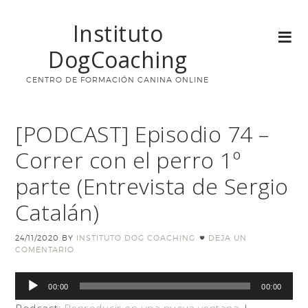
Instituto
DogCoaching
CENTRO DE FORMACIÓN CANINA ONLINE
[PODCAST] Episodio 74 –
Correr con el perro 1º
parte (Entrevista de Sergio
Catalán)
24/11/2020
BY
INSTITUTO DOG COACHING
DEJA UN
COMENTARIO
Reproductor
00:00
00:00
de