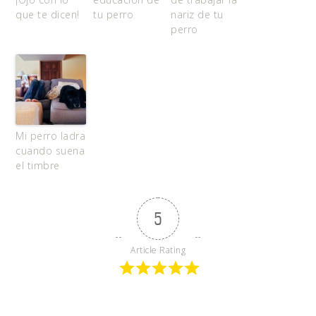
que te dicen!
tu perro
nariz de tu
perro
Mi perro ladra
cuando suena
el timbre
5
Article Rating