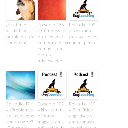
¿Existen de
Episodio 168
Episodio 109
verdad los
– Cómo evitar
– Nos vamos
problemas de
problemas de
de vacaciones
conducta?
comportamiento
con mi perro
comunes en
perros
adolescentes
Episodio 171
Episodio 102
Episodio 139
– ¿Problemas
– No existen
– Beneficios
en los paseos
píldoras
cognitivos y
con tu perro?
mágicas en la
emocionales
¡Ojo con lo
educación de
de trabajar la