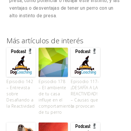
presa, cómo potenciar o rebajar este instinto, y las
ventajas o desventajas de tener un perro con un
alto instinto de presa.
Más artículos de interés
Episodio 142
Episodio 178
Episodio 117-
– Entrevista
– El ambiente
¡DESAFÍA A LA
sobre
de tu casa
REACTIVIDAD!
Desafiando a
influye en el
– Causas que
la Reactividad
comportamiento
la provocan
de tu perro