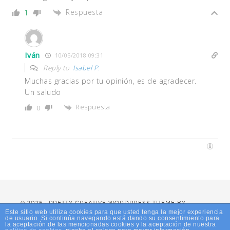
Respuesta
1
Iván
10/05/2018 09:31
Reply to
Isabel P.
Muchas gracias por tu opinión, es de agradecer.
Un saludo
Respuesta
0
© 2026 · PRETTY CREATIVE WORDPRESS THEME BY,
PRETTY DARN CUTE DESIGN
Este sitio web utiliza cookies para que usted tenga la mejor experiencia
de usuario. Si continúa navegando está dando su consentimiento para
la aceptación de las mencionadas cookies y la aceptación de nuestra