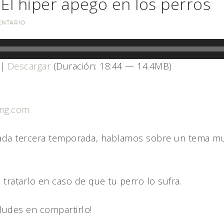
El hiper apego en los perros
ENTARIO
|
Descargar
(Duración: 18:44 — 14.4MB)
ing.com
nada tercera temporada, hablamos sobre un tema mu
ratarlo en caso de que tu perro lo sufra.
dudes en compartirlo!