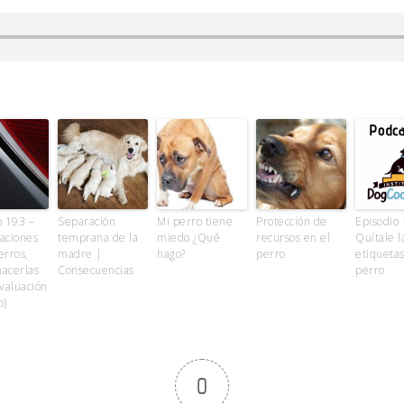
o 193 –
Separación
Mi perro tiene
Protección de
Episodio 
aciones
temprana de la
miedo ¿Qué
recursos en el
Quítale l
erros,
madre |
hago?
perro
etiquetas
acerlas
Consecuencias
perro
Evaluación
o)
0