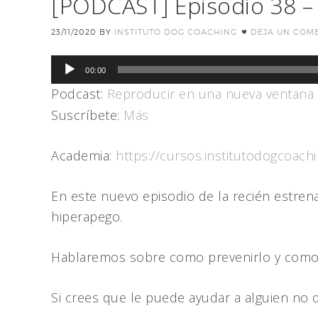
[PODCAST] Episodio 38 – 
23/11/2020
BY
INSTITUTO DOG COACHING
DEJA UN COM
Reproductor
00:00
de
Podcast:
Reproducir en una nueva ventana
audio
Suscríbete:
Más
Academia:
https://cursos.institutodogcoach
En este nuevo episodio de la recién estre
hiperapego.
Hablaremos sobre como prevenirlo y como t
Si crees que le puede ayudar a alguien no 