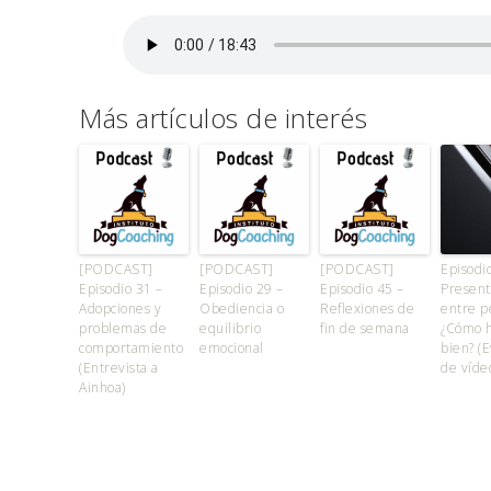
Más artículos de interés
[PODCAST]
[PODCAST]
[PODCAST]
Episodi
Episodio 31 –
Episodio 29 –
Episodio 45 –
Present
Adopciones y
Obediencia o
Reflexiones de
entre p
problemas de
equilibrio
fin de semana
¿Cómo h
comportamiento
emocional
bien? (
(Entrevista a
de víde
Ainhoa)