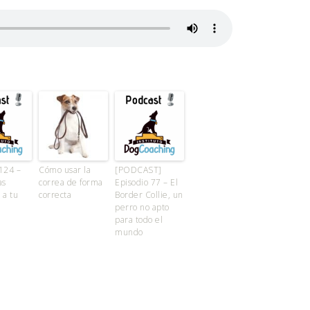
124 –
Cómo usar la
[PODCAST]
as
correa de forma
Episodio 77 – El
 a tu
correcta
Border Collie, un
perro no apto
para todo el
mundo