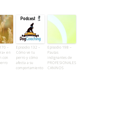
170 –
Episodio 132 –
Episodio 198 –
ra» en
Cómo ve tu
Pautas
ón con
perro y cómo
indignantes de
perro
afecta a su
PROFESIONALES
comportamiento
CANINOS