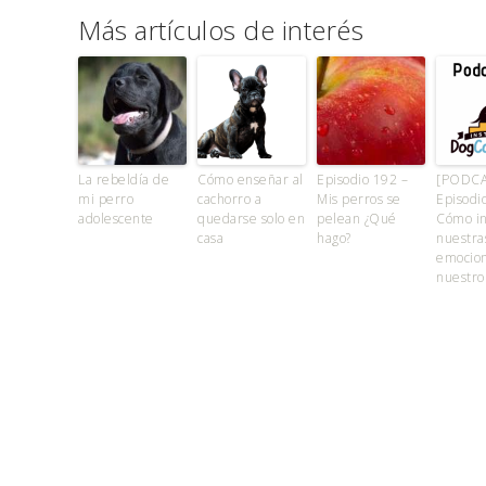
Más artículos de interés
La rebeldía de
Cómo enseñar al
Episodio 192 –
[PODCA
mi perro
cachorro a
Mis perros se
Episodi
adolescente
quedarse solo en
pelean ¿Qué
Cómo in
casa
hago?
nuestra
emocio
nuestro