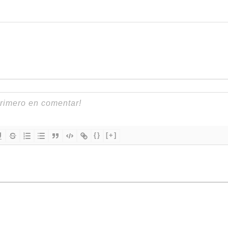
{}
[+]