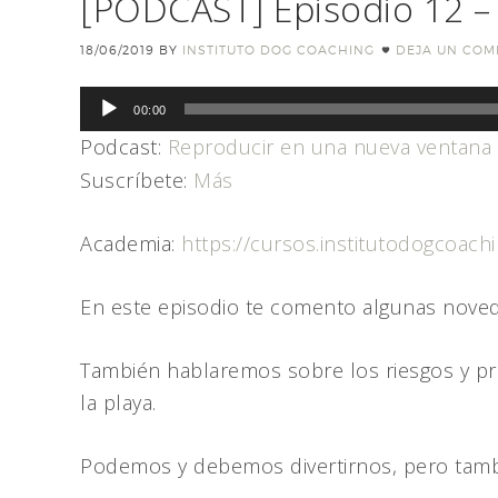
[PODCAST] Episodio 12 – 
18/06/2019
BY
INSTITUTO DOG COACHING
DEJA UN COM
Reproductor
00:00
de
Podcast:
Reproducir en una nueva ventana
audio
Suscríbete:
Más
Academia:
https://cursos.institutodogcoach
En este episodio te comento algunas nove
También hablaremos sobre los riesgos y p
la playa.
Podemos y debemos divertirnos, pero tamb