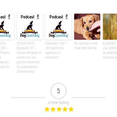
ST]
[PODCAST]
Episodio 150 –
Mi cachorro me
Episodio 
o 30 –
Episodio 51 –
¿Mi perro es
muerde fuerte
«La somb
fluyen
Como afrontar el
agresivo o
la relaci
s
estrés en los
reactivo?
nuestro 
nes en
perros durante
 perro
la cuarentena
[Entrevista]
5
Article Rating