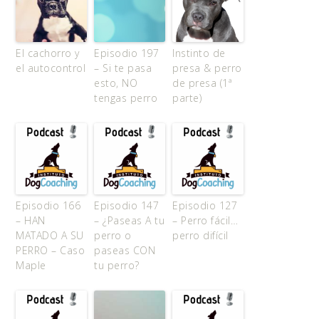
El cachorro y
Episodio 197
Instinto de
el autocontrol
– Si te pasa
presa & perro
esto, NO
de presa (1ª
tengas perro
parte)
Episodio 166
Episodio 147
Episodio 127
– HAN
– ¿Paseas A tu
– Perro fácil…
MATADO A SU
perro o
perro difícil
PERRO – Caso
paseas CON
Maple
tu perro?