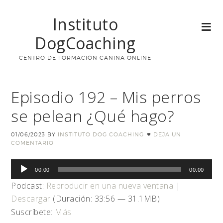
Instituto
DogCoaching
CENTRO DE FORMACIÓN CANINA ONLINE
Episodio 192 – Mis perros
se pelean ¿Qué hago?
01/06/2023
BY
INSTITUTO DOG COACHING
DEJA UN
COMENTARIO
Reproductor
00:00
00:00
de
Podcast:
Reproducir en una nueva ventana
|
audio
Descargar
(Duración: 33:56 — 31.1MB)
Suscríbete:
Más