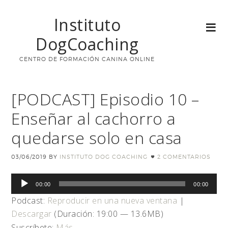
Instituto
DogCoaching
CENTRO DE FORMACIÓN CANINA ONLINE
[PODCAST] Episodio 10 –
Enseñar al cachorro a
quedarse solo en casa
03/06/2019
BY
INSTITUTO DOG COACHING
2 COMENTARIOS
Reproductor
00:00
00:00
de
Podcast:
Reproducir en una nueva ventana
|
audio
Descargar
(Duración: 19:00 — 13.6MB)
Suscríbete:
Más