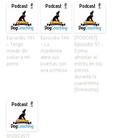
Episodio 161
Episodio 144
[PODCAST]
– Tengo
– La
Episodio 51 –
miedo de
Academia
Como
soltar a mi
abre sus
afrontar el
perro
puertas con
estrés en los
una primicia
perros
durante la
cuarentena
[Entrevista]
[PODCAST]