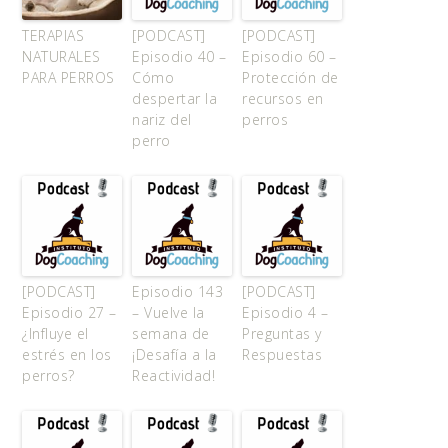
TERAPIAS
[PODCAST]
[PODCAST]
NATURALES
Episodio 40 –
Episodio 60 –
PARA PERROS
Cómo
Protección de
despertar la
recursos en
nariz del
perros
perro
[PODCAST]
Episodio 143
[PODCAST]
Episodio 27 –
– Vuelve la
Episodio 4 –
¿Influye el
semana de
Preguntas y
estrés en los
¡Desafía a la
Respuestas
perros?
Reactividad!