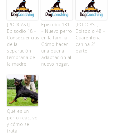
[PODCAST]
Episodio 131
[PODCAST]
Episodio 18 –
– Nuevo perro
Episodio 48 –
Consecuencias
en la familia
Cuarentena
de la
Cómo hacer
canina 2ª
separación
una buena
parte
temprana de
adaptación al
la madre
nuevo hogar.
Qué es un
perro reactivo
y cómo se
trata