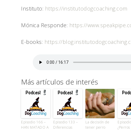
Instituto:
https://institutodogcoaching.com
Mónica Responde:
https://www.speakpipe
E-books:
https://blog.institutodogcoaching
Más artículos de interés
Episodio 166 –
Episodio 133 –
La decisión de
Episodi
HAN MATADO A
Diferencias
tener perro
¿Perros