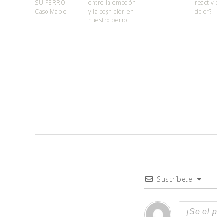
SU PERRO –
entre la emoción
reactiv
Caso Maple
y la cognición en
dolor?
nuestro perro
Suscríbete