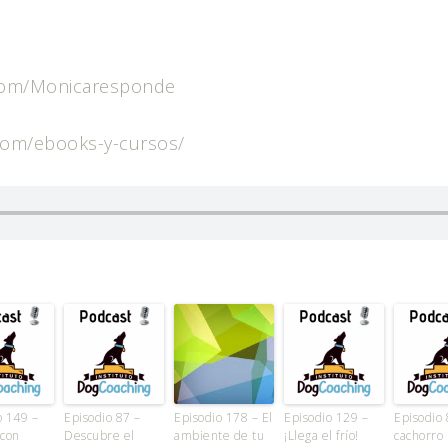
.com/Monicaresponde
.com/ebooks-y-cursos/
o 149 –
Episodio 87 –
Episodio 178 – El
Episodio 129 –
Episodio 
 con
Descubre el
ambiente de tu
¡Llega el frío!
cachorro