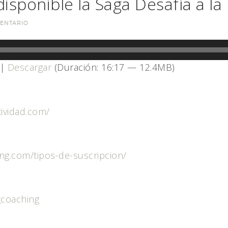
disponible la Saga Desafía a la
ENTARIO
|
Descargar
(Duración: 16:17 — 12.4MB)
tividad.com/
ing.com/tipos-de-suscripcion/
gcoaching