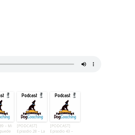
89 – Mi
[PODCAST]
[PODCAST]
 puede
Episodio 28 – La
Episodio 43 –