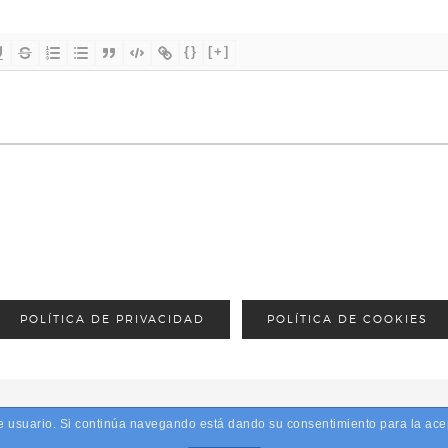
{}
[+]
POLÍTICA DE PRIVACIDAD
POLÍTICA DE COOKIES
 de usuario. Si continúa navegando está dando su consentimiento para la a
26 · PRETTY CREATIVE WORDPRESS THEME BY,
PRETTY DARN CUTE DE