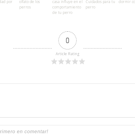
idad por
olfato de los
casa influye en el
Cuidados para tu
dormir c
perros
comportamiento
perro
de tu perro
0
Article Rating