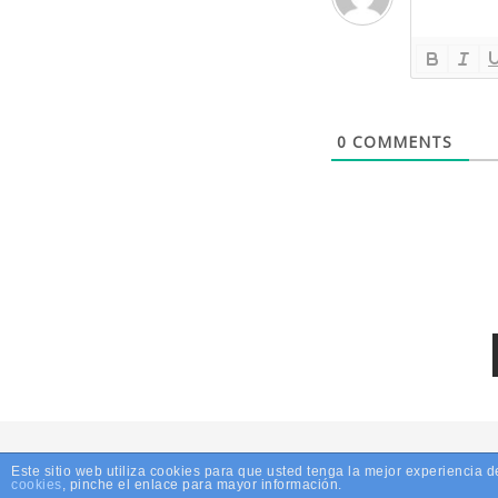
0
COMMENTS
Este sitio web utiliza cookies para que usted tenga la mejor experiencia
© 20
cookies
, pinche el enlace para mayor información.