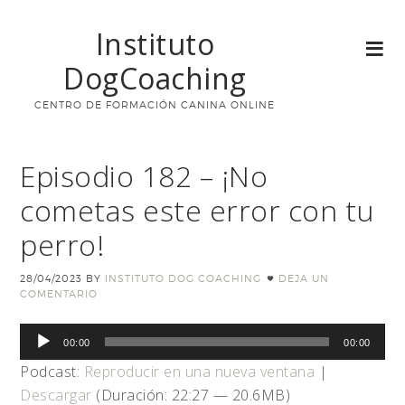
Instituto
DogCoaching
CENTRO DE FORMACIÓN CANINA ONLINE
Episodio 182 – ¡No
cometas este error con tu
perro!
28/04/2023
BY
INSTITUTO DOG COACHING
DEJA UN
COMENTARIO
Reproductor
00:00
00:00
de
Podcast:
Reproducir en una nueva ventana
|
audio
Descargar
(Duración: 22:27 — 20.6MB)