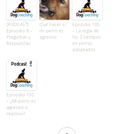
[PODCAST]
Qué hacer si
Episodio 105
Episodio 8 –
mi perro es
– La regla de
Preguntas y
agresivo
los 3 tiempos
Respuestas
en perros
adoptados
Episodio 150
– ¿Mi perro es
agresivo o
reactivo?