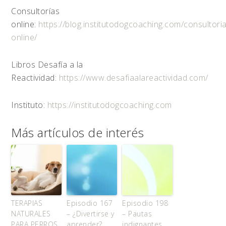
Consultorías
online:
https://blog.institutodogcoaching.com/consultoria
online/
Libros Desafía a la
Reactividad:
https://www.desafiaalareactividad.com/
Instituto:
https://institutodogcoaching.com
Más artículos de interés
TERAPIAS
Episodio 167
Episodio 198
NATURALES
– ¿Divertirse y
– Pautas
PARA PERROS
aprender?
indignantes