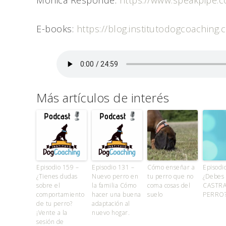
Mónica Responde:
https://www.speakpipe
E-books:
https://blog.institutodogcoaching
Más artículos de interés
Episodio 159 –
Episodio 131 –
Cómo enseñar a
Episodi
¿Tienes dudas
Nuevo perro en
tu perro que no
¿Debes
sobre el
la familia Cómo
coma cosas del
CASTRA
comportamiento
hacer una buena
suelo
PERRO
de tu perro?
adaptación al
¡Vente a la
nuevo hogar.
sesión de