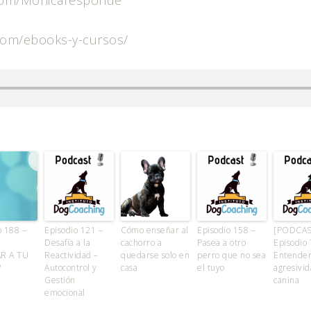
.com/Monicaresponde
.com/ebooks-y-cursos/
o 188 –
Episodio 121 –
Cómo enseñar al
Episodio 158 –
[PODCAS
Desafía a la
cachorro a
Pasea a otro
Episodio 
R A TU
Reactividad –
quedarse solo en
perro que no sea
Entender
?
Autocontrol y
casa
el tuyo
agresivi
Gestión
canina
emocional