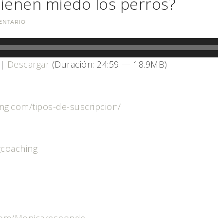
tienen miedo los perros?
ENTARIO
|
Descargar
(Duración: 24:59 — 18.9MB)
ing.com/tipos-de-suscripcion/
gcoaching