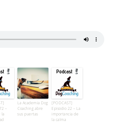
T]
La Academia Dog
[PODCAST]
72 –
Coaching abre
Episodio 22 – La
 la
sus puertas
importancia de
dad
la calma