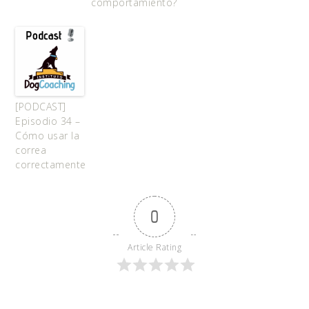
comportamiento?
[PODCAST]
Episodio 34 –
Cómo usar la
correa
correctamente
0
Article Rating