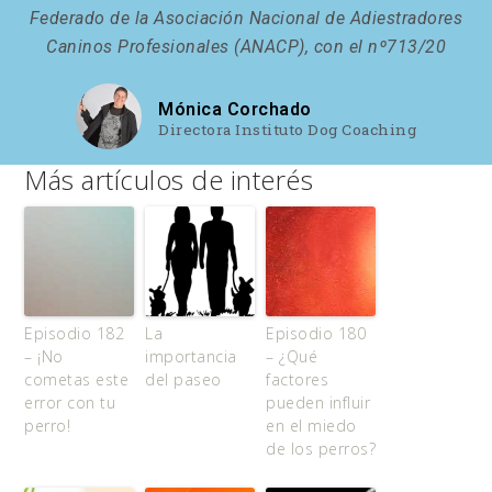
Federado de la Asociación Nacional de Adiestradores
Caninos Profesionales (ANACP), con el nº713/20
Mónica Corchado
Directora Instituto Dog Coaching
Más artículos de interés
Episodio 182
La
Episodio 180
– ¡No
importancia
– ¿Qué
cometas este
del paseo
factores
error con tu
pueden influir
perro!
en el miedo
de los perros?