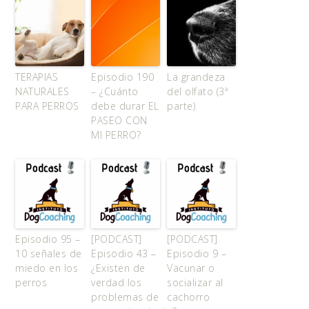
TERAPIAS
Episodio 190
La grandeza
NATURALES
– ¿Cuánto
del olfato (3ª
PARA PERROS
debe durar EL
parte)
PASEO CON
MI PERRO?
Episodio 95 –
[PODCAST]
[PODCAST]
10 señales de
Episodio 43 –
Episodio 9 –
miedo en los
¿Existen de
Vacunar o
perros
verdad los
socializar al
problemas de
cachorro