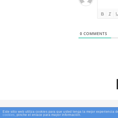
0
COMMENTS
Este sitio web utiliza cookies para que usted tenga la mejor experiencia
© 20
cookies
, pinche el enlace para mayor información.