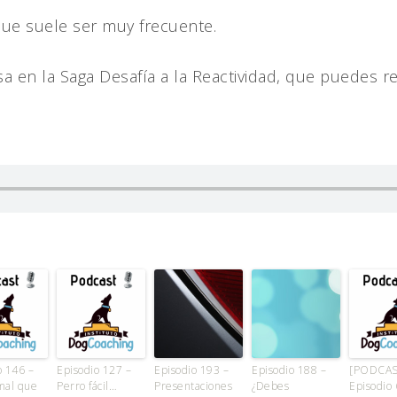
que suele ser muy frecuente.
 en la Saga Desafía a la Reactividad, que puedes r
o 146 –
Episodio 127 –
Episodio 193 –
Episodio 188 –
[PODCAS
mal que
Perro fácil…
Presentaciones
¿Debes
Episodio 