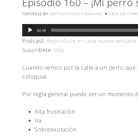
Episodio 160 – ¡Mi perro 
11/07/2022
BY
INSTITUTO DOG COACHING
DEJA UN COM
Reproductor
00:00
de
Podcast:
Reproducir en una nueva ventana
audio
Suscríbete:
Más
Cuando vemos por la calle a un perro que «
coloquial.
Por regla general puede ser un momento d
Alta frustración
Ira
Sobreexcitación