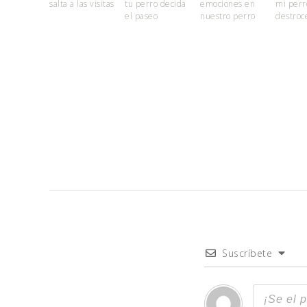
salta a las visitas
tu perro decida
emociones en
mi perr
el paseo
nuestro perro
destroc
Suscríbete