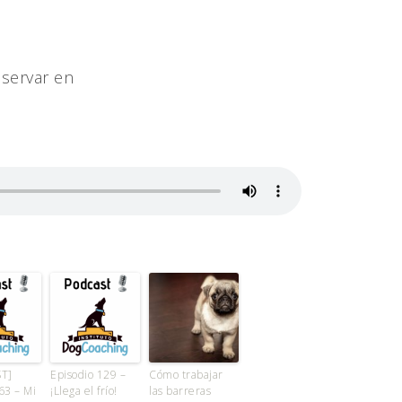
eservar en
T]
Episodio 129 –
Cómo trabajar
63 – Mi
¡Llega el frío!
las barreras