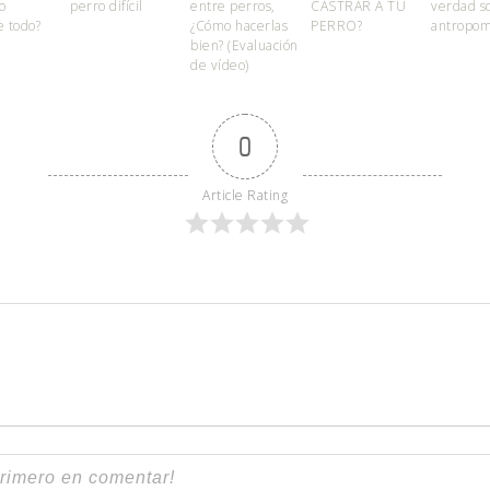
o
perro difícil
entre perros,
CASTRAR A TU
verdad s
e todo?
¿Cómo hacerlas
PERRO?
antropom
bien? (Evaluación
de vídeo)
0
Article Rating