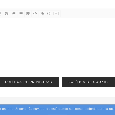
{}
[+]
POLÍTICA DE PRIVACIDAD
POLÍTICA DE COOKIES
 de usuario. Si continúa navegando está dando su consentimiento para la a
26 · PRETTY CREATIVE WORDPRESS THEME BY,
PRETTY DARN CUTE DE