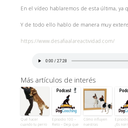
En el vídeo hablaremos de esta última, ya 
Y de todo ello hablo de manera muy extensa
https://www.desafiaalareactividad.com/
Más artículos de interés
Qué hacer
Episodio 100 –
Cómo influyen
Episodi
cuando tu perro
Reto – Deja que
nuestras
¿Es nor