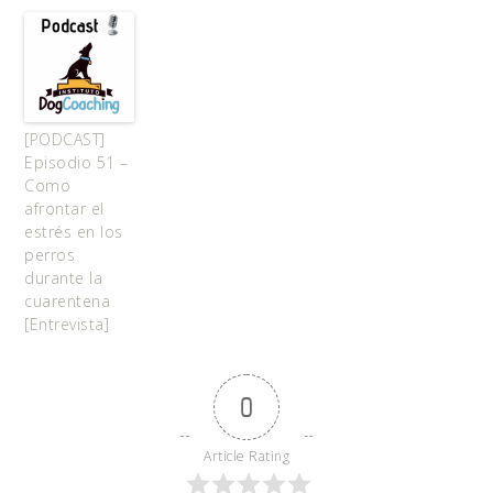
[PODCAST]
Episodio 51 –
Como
afrontar el
estrés en los
perros
durante la
cuarentena
[Entrevista]
0
Article Rating