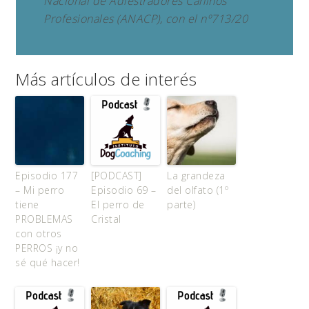
Nacional de Adiestradores Caninos
Profesionales (ANACP), con el nº713/20
Más artículos de interés
Episodio 177
[PODCAST]
La grandeza
– Mi perro
Episodio 69 –
del olfato (1º
tiene
El perro de
parte)
PROBLEMAS
Cristal
con otros
PERROS ¡y no
sé qué hacer!