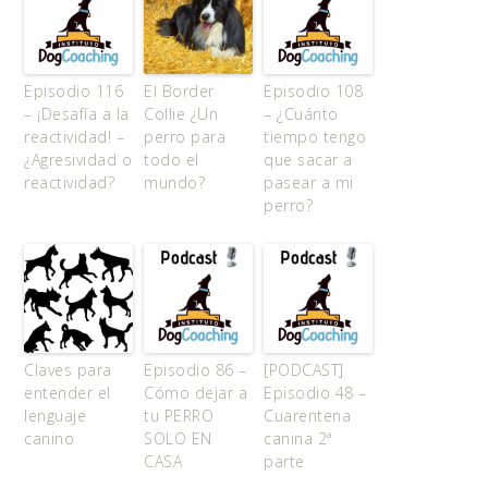
Episodio 116
El Border
Episodio 108
– ¡Desafía a la
Collie ¿Un
– ¿Cuánto
reactividad! –
perro para
tiempo tengo
¿Agresividad o
todo el
que sacar a
reactividad?
mundo?
pasear a mi
perro?
Claves para
Episodio 86 –
[PODCAST]
entender el
Cómo dejar a
Episodio 48 –
lenguaje
tu PERRO
Cuarentena
canino
SOLO EN
canina 2ª
CASA
parte