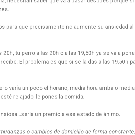
tina, necesitan saber qué va a pasar después porque 
nes.
ctos para que precisamente no aumente su ansiedad al
 20h, tu perro a las 20h o a las 19,50h ya se va a pon
recibe. El problema es que si se la das a las 19,50h 
ero varía un poco el horario, media hora arriba o medi
esté relajado, le pones la comida.
 ansiosa…sería un premio a ese estado de ánimo.
 mudanzas o cambios de domicilio de forma constante.