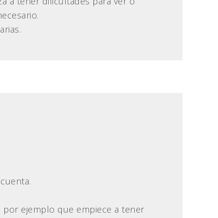
 a tener dificultades para ver o
ecesario.
rias.
 cuenta.
 por ejemplo que empiece a tener