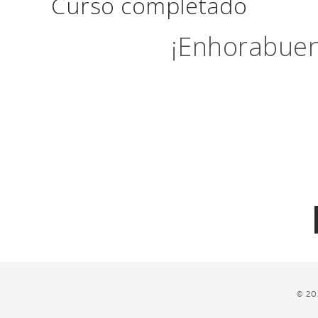
Curso completado
¡Enhorabuen
© 20