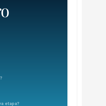
ro
s?
va etapa?