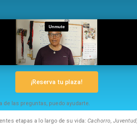
¡Reserva tu plaza!
a de las preguntas, puedo ayudarte.
entes etapas a lo largo de su vida:
Cachorro, Juventud,