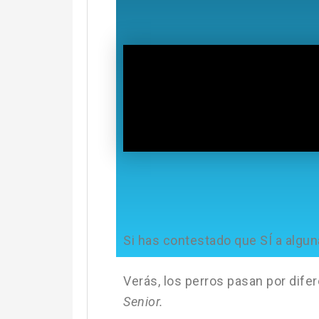
Si has contestado que SÍ a algun
Verás, los perros pasan por difer
Senior.