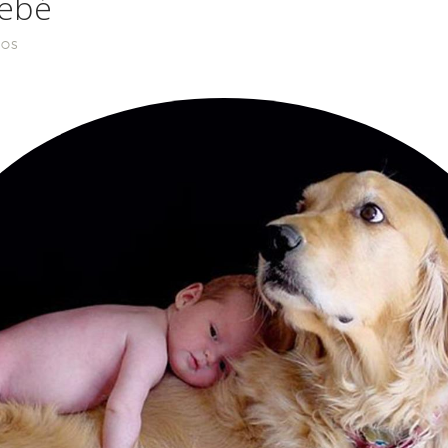
bebé
IOS