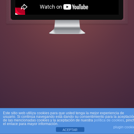
Este sitio web utiliza cookies para que usted tenga la mejor experiencia de
usuario. Si continúa navegando está dando su consentimiento para la aceptació
de las mencionadas cookies y la aceptación de nuestra
política de cookies
, pinc
el enlace para mayor información.
plugin cooki
ACEPTAR